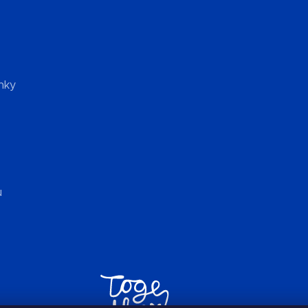
nky
ů