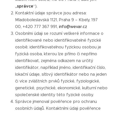
a
„
správce
“).
j
Kontaktní údaje správce jsou adresa:
í
Mladoboleslavská 1121, Praha 9 – Kbely, 197
t
00, +420 777 367 991,
info@wevar.cz
?
Osobními údaji se rozumí veškeré informace o
identifikované nebo identifikovatelné fyzické
osobě; identifikovatelnou fyzickou osobou je
fyzická osoba, kterou lze přímo či nepřímo
Hledat
identifikovat, zejména odkazem na určitý
identifikátor, například jméno, identifikační číslo,
lokační údaje, síťový identifikátor nebo na jeden
či více zvláštních prvků fyzické, fyziologické,
genetické, psychické, ekonomické, kulturní nebo
společenské identity této fyzické osoby.
Správce jmenoval pověřence pro ochranu
osobních údajů. Kontaktními údaji pověřence