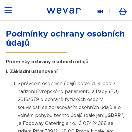
K
o
Přihláš
Ná
EN
Zpět
Zpět
š
í
C
k
Podmínky ochrany osobních
koš
o
údajů
p
o
t
Podmínky ochrany osobních údajů
ř
I. Základní ustanovení
e
b
Správcem osobních údajů podle čl. 4 bod 7
u
nařízení Evropského parlamentu a Rady, (EU)
j
2016/679 o ochraně fyzických osob v
e
souvislosti se zpracováním osobních údajů a o
t
volném pohybu těchto údajů (dále jen: „
GDPR
”)
e
je Foodway Catering s.r.o. IČ 07424388 se
n
sídlem Říční 539/2, 118 00 Praha 1; dále jen: