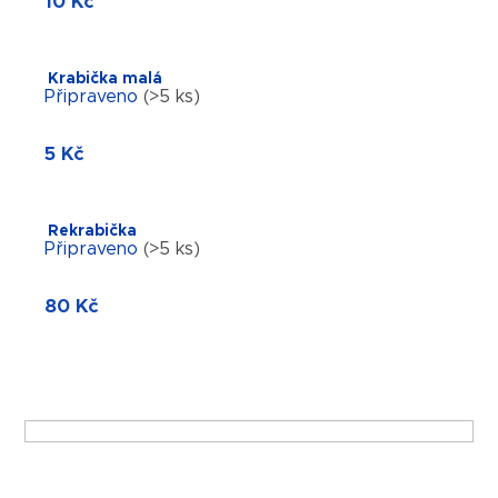
10 Kč
a
j
í
Krabička malá
t
Připraveno
(>5 ks)
?
5 Kč
Rekrabička
Hledat
Připraveno
(>5 ks)
80 Kč
V