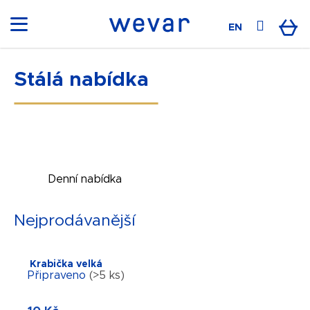
K
o
Přihláš
Ná
EN
Zpět
Zpět
š
í
C
k
Stálá nabídka
koš
o
p
o
t
ř
e
Denní nabídka
b
u
Nejprodávanější
j
e
t
Krabička velká
Připraveno
(>5 ks)
e
n