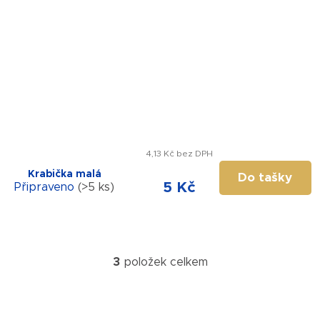
4,13 Kč bez DPH
Krabička malá
Do tašky
5 Kč
Připraveno
(>5 ks)
3
položek celkem
O
v
l
á