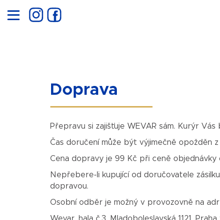
K
o
Zpět
Zpět
š
do
do
Denní nabídka
Denní nabídka
Speciální nabídka
Nápo
í
obchodu
obchodu
k
Doprava
Přepravu si zajišťuje WEVAR sám. Kurýr Vás
Čas doručení může být výjimečně opožděn z 
Cena dopravy je 99 Kč při ceně objednávky
Nepřebere-li kupující od doručovatele zásil
dopravou.
Osobní odběr je možný v provozovně na ad
Wevar, hala č.3, Mladoboleslavská 1121, Praha