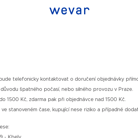
je
Stálá nabídka
Krabička
Co potřebujete najít?
Hledat
 bude telefonicky kontaktovat o doručení objednávky přím
důvodu špatného počasí, nebo silného provozu v Praze.
 do 1500 Kč, zdarma pak při objednávce nad 1500 Kč.
ku ve stanoveném čase, kupující nese riziko a případné do
rese:
 9 - Kbely