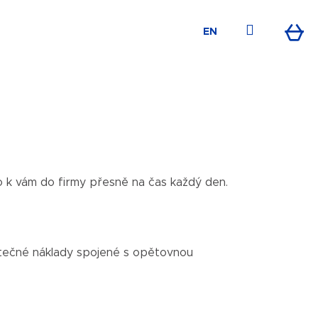
Přihlášen
EN
Nák
koš
o k vám do firmy přesně na čas každý den.
datečné náklady spojené s opětovnou