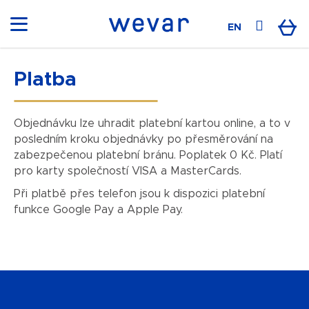
K
o
Přihláš
Ná
EN
Zpět
Zpět
š
í
C
k
Platba
koš
o
p
Objednávku lze uhradit platební kartou online, a to v
o
posledním kroku objednávky po přesměrování na
t
zabezpečenou platební bránu. Poplatek 0 Kč. Platí
ř
pro karty společností VISA a MasterCards.
e
b
Při platbě přes telefon jsou k dispozici platební
funkce Google Pay a Apple Pay.
u
j
e
t
Z
e
á
n