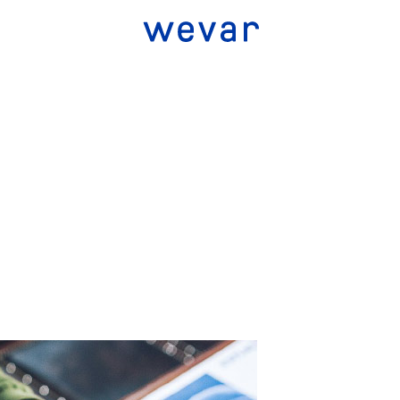
je
Stálá nabídka
Krabička
Co potřebujete najít?
Hledat